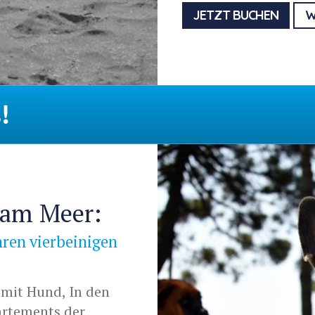
JETZT BUCHEN
W
!
 am Meer:
hren vierbeinigen
 mit Hund, In den
rtements der