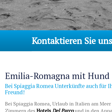
Kontaktieren Sie uns
Emilia-Romagna mit Hund
Bei Spiaggia Romea Unterkünfte auch für I
Freund!
Bei Spiaggia Romea, Urlaub in Italien am Meer
Zimmern des
Hotels
Del Parco
und in den Appa