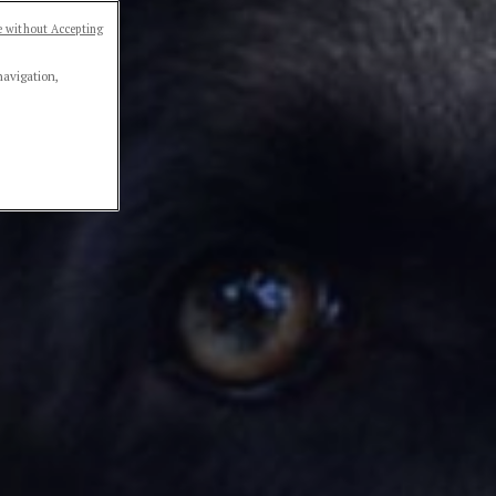
 without Accepting
navigation,