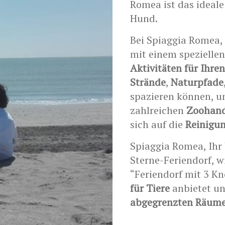
Romea ist das ideale
Hund.
Bei Spiaggia Romea,
mit einem spezielle
Aktivitäten für Ihre
Strände
,
Naturpfade
spazieren können, u
zahlreichen
Zoohan
sich auf die
Reinigu
Spiaggia Romea, Ihr 
Sterne-Feriendorf, w
“Feriendorf mit 3 Kn
für Tiere
anbietet und
abgegrenzten Räum