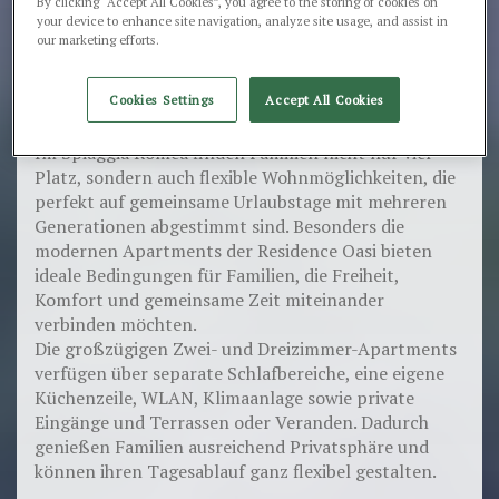
By clicking “Accept All Cookies”, you agree to the storing of cookies on
your device to enhance site navigation, analyze site usage, and assist in
Platz und Komfort für die ganze
our marketing efforts.
Familie
Gerade bei einem Urlaub mit Großfamilie spielt die
Cookies Settings
Accept All Cookies
richtige Unterkunft eine besonders wichtige Rolle.
Im Spiaggia Romea finden Familien nicht nur viel
Platz, sondern auch flexible Wohnmöglichkeiten, die
perfekt auf gemeinsame Urlaubstage mit mehreren
Generationen abgestimmt sind. Besonders die
modernen Apartments der Residence Oasi bieten
ideale Bedingungen für Familien, die Freiheit,
Komfort und gemeinsame Zeit miteinander
verbinden möchten.
Die großzügigen Zwei- und Dreizimmer-Apartments
verfügen über separate Schlafbereiche, eine eigene
Küchenzeile, WLAN, Klimaanlage sowie private
Eingänge und Terrassen oder Veranden. Dadurch
genießen Familien ausreichend Privatsphäre und
können ihren Tagesablauf ganz flexibel gestalten.