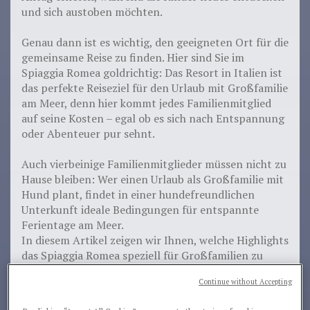
und sich austoben möchten.
Genau dann ist es wichtig, den geeigneten Ort für die
gemeinsame Reise zu finden. Hier sind Sie im
Spiaggia Romea goldrichtig: Das Resort in Italien ist
das perfekte Reiseziel für den Urlaub mit Großfamilie
am Meer, denn hier kommt jedes Familienmitglied
auf seine Kosten – egal ob es sich nach Entspannung
oder Abenteuer pur sehnt.
Auch vierbeinige Familienmitglieder müssen nicht zu
Hause bleiben: Wer einen Urlaub als Großfamilie mit
Hund plant, findet in einer hundefreundlichen
Unterkunft ideale Bedingungen für entspannte
Ferientage am Meer.
In diesem Artikel zeigen wir Ihnen, welche Highlights
das Spiaggia Romea speziell für Großfamilien zu
bieten hat und wieso es besonders für den
Urlaub
Continue without Accepting
von Familien
mit Kindern und Hund geeignet ist.