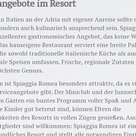
angebote im Resort
in Italien an der Adria mit eigener Anreise sollte 
sondern auch kulinarisch ansprechend sein. Spia
exzellentes gastronomisches Angebot, das keine 
 Das hauseigene Restaurant serviert eine breite Pa
die sowohl traditionelle italienische Küche als au
ale Speisen umfassen. Frische, regionale Zutaten
öchsten Genuss.
n ist Spiaggia Romea besonders attraktiv, da es v
erviceangebote gibt. Der Miniclub und der Juniorc
en Gästen ein buntes Programm voller Spaß und 
 Kinder gut betreut sind, können Eltern die
eiten des Resorts in vollen Zügen genießen. Auc
glieder sind willkommen: Spiaggia Romea ist ei
undliches Resort und stellt alle notwendigen Ein