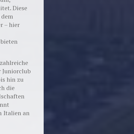
tet. Diese
f dem
r – hier
bieten
zahlreiche
r Juniorclub
is hin zu
ch die
dschaften
annt
 Italien an