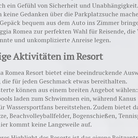
h ein Gefühl von Sicherheit und Unabhängigkeit.
h keine Gedanken über die Parkplatzsuche mach
 Gepäck bequem aus dem Auto ins Zimmer bringe
gia Romea zur perfekten Wahl für Reisende, die 
nnte und unkomplizierte Anreise legen.
tige Aktivitäten im Resort
ia Romea Resort bietet eine beeindruckende Aus
, die für jeden Geschmack etwas bereithalten.
terte können aus einem breiten Angebot wählen:
ols laden zum Schwimmen ein, während Kanus
ür Wassersportfans bereitstehen. Zudem bietet d
ze, Beachvolleyballfelder, Bogenschießen, Tenni
hier kommt keine Langeweile auf.
res Highlight des Resorts ist das eigene Reitzent