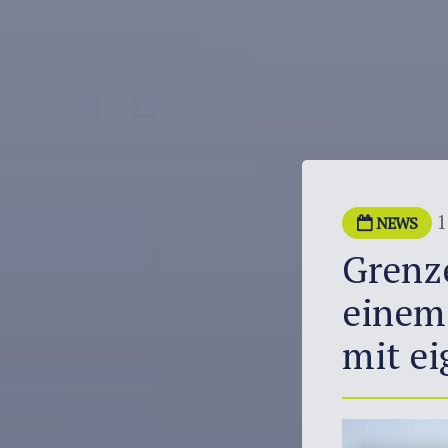
1
NEWS
Grenze
einem 
mit ei