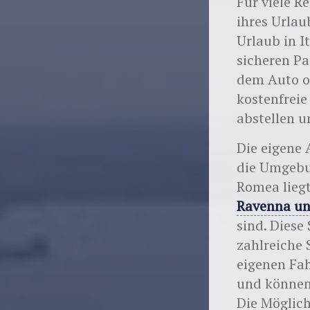
Für viele R
ihres Urlau
Urlaub in I
sicheren Pa
dem Auto o
kostenfreie
abstellen u
Die eigene A
die Umgebu
Romea liegt
Ravenna un
sind. Diese
zahlreiche 
eigenen Fah
und können
Die Möglich