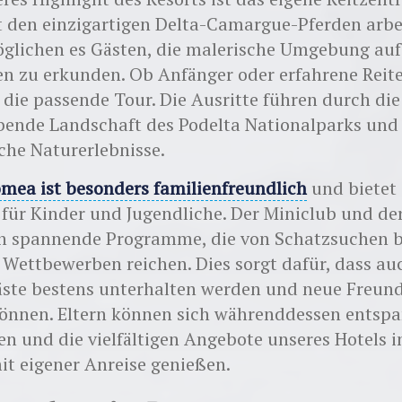
 den einzigartigen Delta-Camargue-Pferden arbei
öglichen es Gästen, die malerische Umgebung au
n zu erkunden. Ob Anfänger oder erfahrene Reite
r die passende Tour. Die Ausritte führen durch die
ende Landschaft des Podelta Nationalparks und 
che Naturerlebnisse.
mea ist besonders familienfreundlich
und bietet 
 für Kinder und Jugendliche. Der Miniclub und de
en spannende Programme, die von Schatzsuchen b
 Wettbewerben reichen. Dies sorgt dafür, dass au
äste bestens unterhalten werden und neue Freun
können. Eltern können sich währenddessen entsp
n und die vielfältigen Angebote unseres Hotels in
it eigener Anreise genießen.