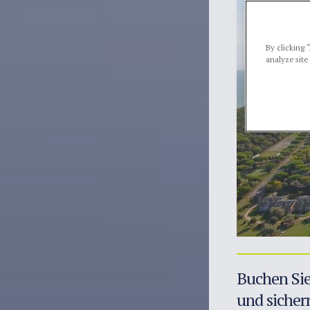
By clicking 
analyze site
Buchen Sie 
und sichern