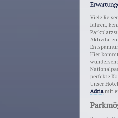
Erwartunge
Viele Reise
fahren, ke
Parkplatzsu
Aktivitäten
Entspannung
Hier kommt 
wunderschö
Nationalpar
perfekte Ko
Unser Hotel
Adria
mit e
Parkmög