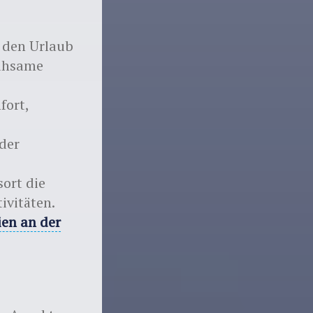
n den Urlaub
mühsame
fort,
der
sort die
ivitäten.
ien an der