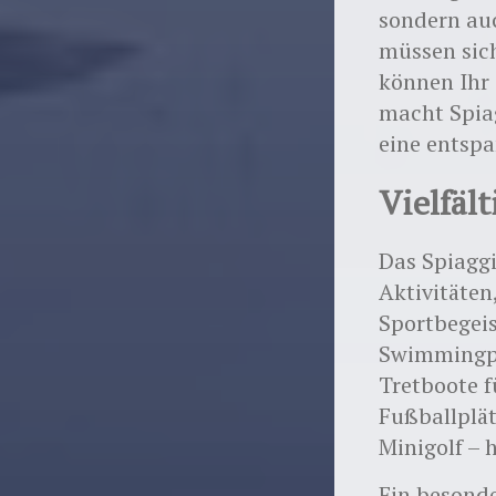
sondern auc
müssen sic
können Ihr
macht Spiag
eine entspa
Vielfäl
Das Spiagg
Aktivitäten
Sportbegeis
Swimmingpo
Tretboote f
Fußballplät
Minigolf – 
Ein besonde