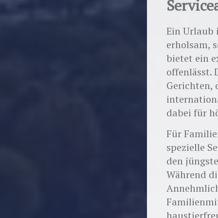
Service
Ein Urlaub 
erholsam, 
bietet ein 
offenlässt.
Gerichten, 
internation
dabei für h
Für Familie
spezielle S
den jüngst
Während die
Annehmlichk
Familienmit
haustierfre