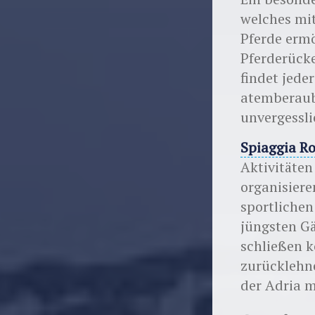
welches mit
Pferde erm
Pferderücke
findet jede
atemberaub
unvergessli
Spiaggia Ro
Aktivitäten
organisier
sportlichen
jüngsten G
schließen 
zurücklehne
der Adria m