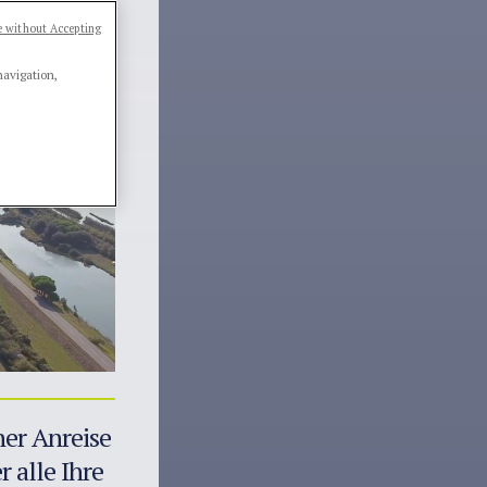
 without Accepting
navigation,
ner Anreise
 alle Ihre