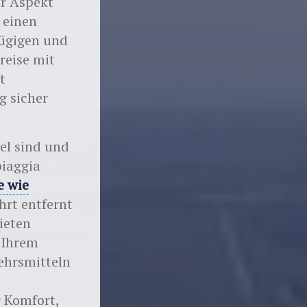
er Aspekt
 einen
zügigen und
reise mit
t
g sicher
bel sind und
iaggia
e wie
hrt entfernt
ieten
t Ihrem
ehrsmitteln
r Komfort,