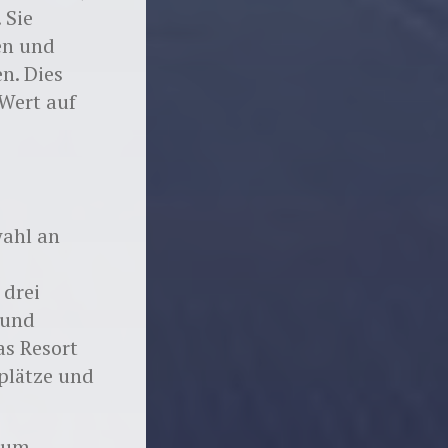
 Sie
en und
n. Dies
Wert auf
wahl an
 drei
 und
as Resort
splätze und
rum,