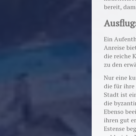
bereit, dam
Ausflug
Ein Aufenth
Anreise bie
die reiche
zu den erw
Nur eine ku
die für ihr
Stadt ist e
die byzant
Ebenso beei
ihren gut 
Estense beg