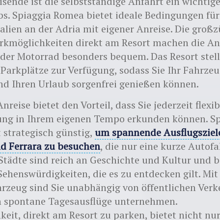
eisende ist die selbstständige Anfahrt ein wichtig
bs. Spiaggia Romea bietet ideale Bedingungen für
talien an der Adria mit eigener Anreise. Die groß
rkmöglichkeiten direkt am Resort machen die An
der Motorrad besonders bequem. Das Resort stell
 Parkplätze zur Verfügung, sodass Sie Ihr Fahrzeu
nd Ihren Urlaub sorgenfrei genießen können.
nreise bietet den Vorteil, dass Sie jederzeit flexi
ng in Ihrem eigenen Tempo erkunden können. Sp
 strategisch günstig,
um spannende Ausflugsziel
d Ferrara zu besuchen
, die nur eine kurze Autofa
 Städte sind reich an Geschichte und Kultur und b
Sehenswürdigkeiten, die es zu entdecken gilt. Mi
rzeug sind Sie unabhängig von öffentlichen Verk
 spontane Tagesausflüge unternehmen.
keit, direkt am Resort zu parken, bietet nicht nu