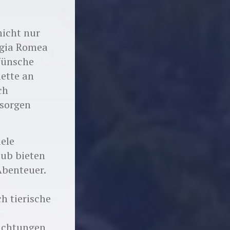
nicht nur
ggia Romea
Wünsche
lette an
ch
 sorgen
iele
lub bieten
Abenteuer.
h tierische
n
richtungen