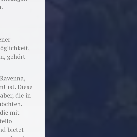
n.
ener
öglichkeit,
n, gehört
t Ravenna,
t ist. Diese
aber, die in
möchten.
 die mit
ello
nd bietet