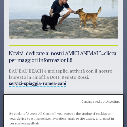
Novità dedicate ai nostri AMICI ANIMALI...clicca
per maggiori informazioni!!!
BAU BAU BEACH e molteplici attività con il nostro
laureato in cinofilia Dott. Renato Rossi.
servizi-spiaggia-romea-cani
BIRDFEEDING con il MINI CLUB...la passione per la
natura e per i piccoli abitanti del nostro
Continue without Accepting
territorio...ecco alcuni esempi di laboratori estivi:
By clicking “Accept All Cookies”, you agree to the storing of cookies on
your device to enhance site navigation, analyze site usage, and assist in
1- IL RISTORANTE DEGLI UCCELLINI
our marketing efforts.