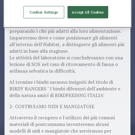
Impareremo a distinguere gli uccelli che frequentano
i nostri giardini, cortili e terrazzi.
Cookies Settings
Accept All Cookies
Impareremo come si alimentano in natura e come
possiamo aiutarli all'interno di ambienti urbanizzati,
preparando i cibi più adatti alla loro alimentazione.
Impareremo dove e come posizionare gli alimenti
all'interno dell'Habitat, a distinguere gli alimenti più
adatti in base alla stagione.
Le attività del laboratorio si concluderanno con una
lezione di SOS nel caso di ritrovamento di fauna o
avifauna selvatica in difficoltà.
Al termine i bimbi saranno insigniti del titolo di
BIRDY RANGERS " I bimbi difensori dell'ambiente e
della natura amici di BIRDFEEDING ITALIA"
2- COSTRUIAMO NIDI E MANGIATOIE
Attraverso il recupero e l'utilizzo dei più comuni
materiali di postconsumo inventeremo alcuni
modelli di nidi e mangiatoie che serviranno per