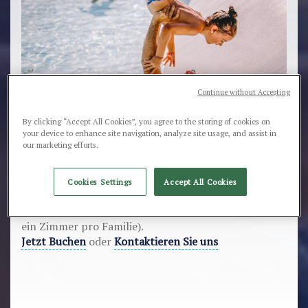
Continue without Accepting
By clicking “Accept All Cookies”, you agree to the storing of cookies on
your device to enhance site navigation, analyze site usage, and assist in
our marketing efforts.
30% Ermässigung für das Kind (2-11 Jahre), das in
Urlaub mit nur einem Elternteil ist
Cookies Settings
Accept All Cookies
30% Ermässigung für das Kind (2-11 Jahre ), das in
Urlaub im Hotel mit nur einem Elternteil ist (max.
ein Zimmer pro Familie).
Jetzt Buchen
oder
Kontaktieren Sie uns