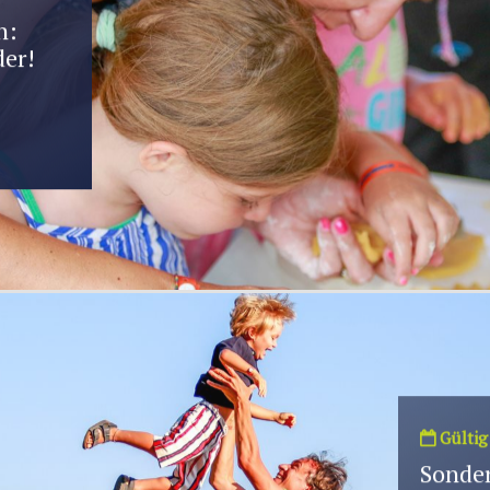
n:
der!
Gültig
Sonder