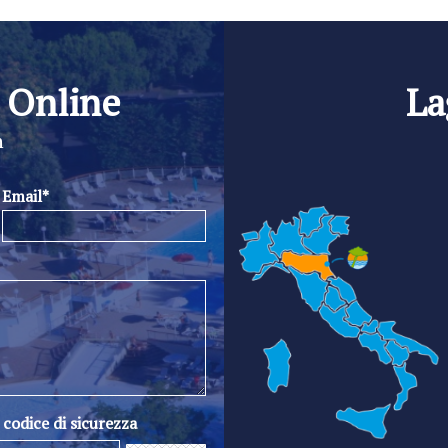
 Online
La
n
Email*
l codice di sicurezza