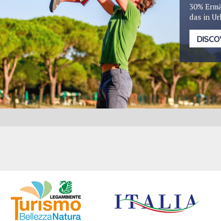
30% Ermä
das in Ur
DISCO