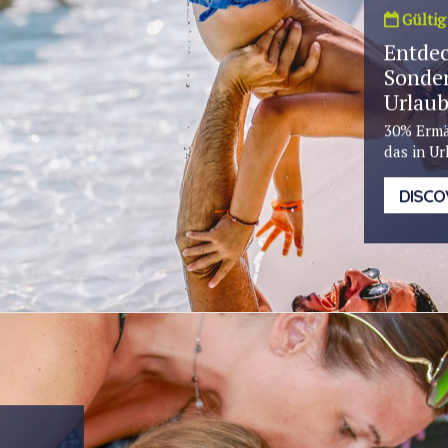
Gültig 
Entdec
Sonder
Urlaub
30% Ermä
das in Ur
DISCO