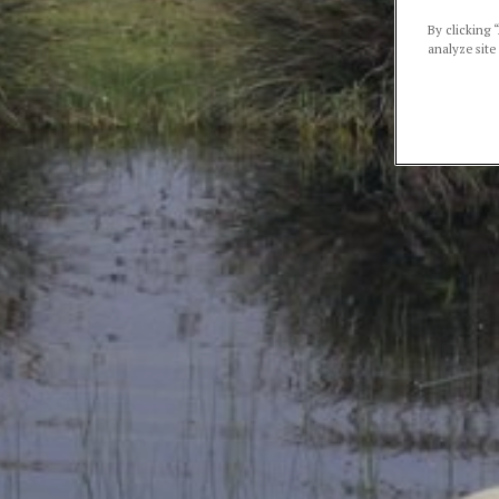
By clicking 
analyze site