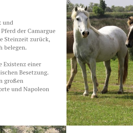
k und
s Pferd der Camargue
e Steinzeit zurück,
h belegen.
 Existenz einer
mischen Besetzung.
on großen
porte und Napoleon