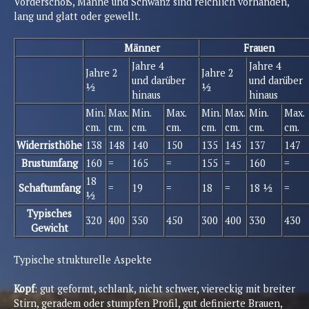
Vorderschoß, Mähne und Schwanz sind reichlich vorhanden,
lang und glatt oder gewellt.
Männer
Frauen
Jahre 4
Jahre 4
Jahre 2
Jahre 2
und darüber
und darüber
½
½
hinaus
hinaus
Min.
Max.
Min.
Max.
Min.
Max.
Min.
Max.
cm.
cm.
cm.
cm.
cm.
cm.
cm.
cm.
Widerristhöhe
138
148
140
150
135
145
137
147
Brustumfang
160
=
165
=
155
=
160
=
18
Schaftumfang
=
19
=
18
=
18 ½
=
½
Typisches
320
400
350
450
300
400
330
430
Gewicht
Typische strukturelle Aspekte
Kopf
: gut geformt, schlank, nicht schwer, viereckig mit breiter
Stirn, geradem oder stumpfen Profil, gut definierte Brauen,