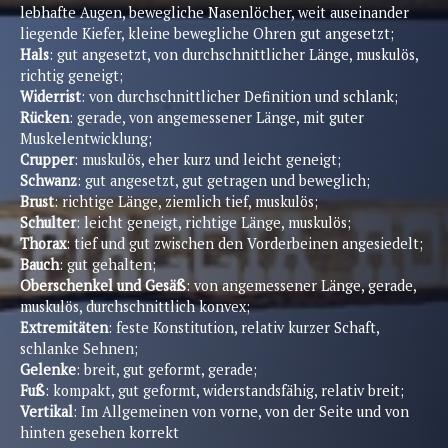
lebhafte Augen, bewegliche Nasenlöcher, weit auseinander
liegende Kiefer, kleine bewegliche Ohren gut angesetzt;
Hals
: gut angesetzt, von durchschnittlicher Länge, muskulös,
richtig geneigt;
Widerrist
: von durchschnittlicher Definition und schlank;
Rücken
: gerade, von angemessener Länge, mit guter
Muskelentwicklung;
Crupper
: muskulös, eher kurz und leicht geneigt;
Schwanz
: gut angesetzt, gut getragen und beweglich;
Brust
: richtige Länge, ziemlich tief, muskulös;
Schulter
: leicht geneigt, richtige Länge, muskulös;
Thorax
: tief und gut zwischen den Vorderbeinen angesiedelt;
Bauch
: gut gehalten;
Oberschenkel und Gesäß
: von angemessener Länge, gerade,
muskulös, durchschnittlich konvex;
Extremitäten
: feste Konstitution, relativ kurzer Schaft,
schlanke Sehnen;
Gelenke
: breit, gut geformt, gerade;
Fuß
: kompakt, gut geformt, widerstandsfähig, relativ breit;
Vertikal
: Im Allgemeinen von vorne, von der Seite und von
hinten gesehen korrekt