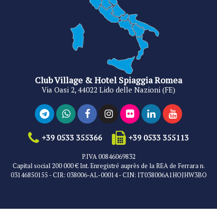
Club Village & Hotel Spiaggia Romea
Via Oasi 2, 44022 Lido delle Nazioni (FE)
+39 0533 355366
+39 0533 355113
P.IVA 00846069832
Capital social 200 000 € Int. Enregistré auprès de la REA de Ferrara n.
03146850155 - CIR: 038006-AL-00014 - CIN: IT038006A1HOJHW3BO