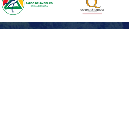
Contactez-nous
Compilez le formulaire pour demander des
renseignements
Nom et prénom*
Téléphone*
Email*