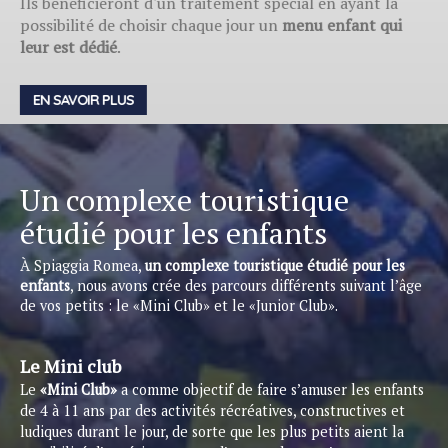
Ils bénéficieront d'un traitement spécial en ayant la
possibilité de choisir chaque jour un
menu enfant qui
leur est dédié
.
EN SAVOIR PLUS
Un complexe touristique
étudié pour les enfants
À Spiaggia Romea,
un complexe touristique étudié pour les
enfants
, nous avons crée des parcours différents suivant l’âge
de vos petits : le «Mini Club» et le «Junior Club».
Le Mini club
Le
«Mini Club»
a comme objectif de faire s’amuser les enfants
de 4 à 11 ans par des activités récréatives, constructives et
ludiques durant le jour, de sorte que les plus petits aient la