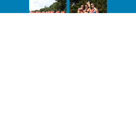
Vous naviguez sur
Partager
>
Services
>
Sport Nautique