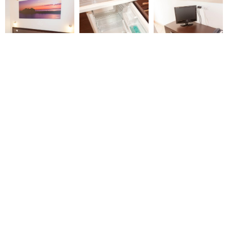
Ce qui n'est pas inclus dans le
Forfait Tout Compris
Les boissons au bar, notre centre équestre, le
centre de massage, le marché et la location de
vélos.
DÉCOUVREZ LES SERVICES INCLUS DANS CETTE
FORMULE