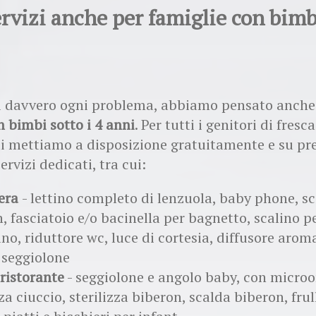
ervizi anche per famiglie con bimb
ti davvero ogni problema, abbiamo pensato anche 
n bimbi sotto i 4 anni
. Per tutti i genitori di fresc
oli mettiamo a disposizione gratuitamente e su p
ervizi dedicati, tra cui:
era
- lettino completo di lenzuola, baby phone, s
, fasciatoio e/o bacinella per bagnetto, scalino p
no, riduttore wc, luce di cortesia, diffusore arom
 seggiolone
 ristorante
- seggiolone e angolo baby, con micro
zza ciuccio, sterilizza biberon, scalda biberon, frul