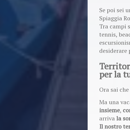
Se poi sei 
Spiaggia Ro
Tra campi sp
tennis, beac
escursionis
desiderare 
Territor
per la t
Ora sai che 
Ma una vaca
insieme
,
co
arriva
la so
Il nostro te