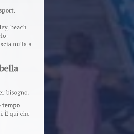
 sport
,
lley, beach
clo-
scia nulla a
bella
ver bisogno.
e tempo
i. È qui che