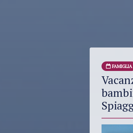
FAMIGLIA
Vacanz
bambin
Spiag