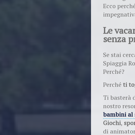
Ecco perché
impegnativa
Le vaca
senza p
Se stai cer
Spiaggia Ro
Perché?
Perché
ti t
Ti basterà d
nostro reso
bambini al 
Giochi
,
spo
di animatori