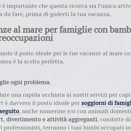
 è importante che questa ricerca sia l’unica attiv
 da fare, prima di goderti la tua vacanza.
nze al mare per famiglie con bamb
reoccupazioni
cando il posto ideale per le tue vacanze al mare c
mea è la scelta perfetta.
oglie ogni problema
.
are una rapida occhiata ai nostri servizi per capir
rt è davvero il posto ideale per
soggiorni di famig
seguito
, anche numerose e/o con animali domesti
rt
,
divertimento e attività aggreganti
, condotte d
 professionisti, terranno i tuoi bimbi occupati in