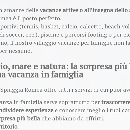
un amante delle
vacanze attive o all’insegna dello
mea è il posto perfetto.
ortivi (tennis, basket, calcio, calcetto, beach vo
h soccer, ecc.), piscine e percorsi footing o per ci
mo, il nostro villaggio vacanze per famiglie non la
per nessuno.
io, mare e natura: la sorpresa più 
ua vacanza in famiglia
Spiaggia Romea offre tutti i servizi di cui puoi a
nza in famiglia serve soprattutto per
trascorrer
ndividere esperienze
e conoscere meglio i tuoi car
rpresa più bella
che abbiamo da offrirti.
rritorio
.