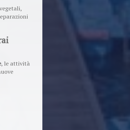
vegetali,
preparazioni
rai
e
, le attività
 nuove