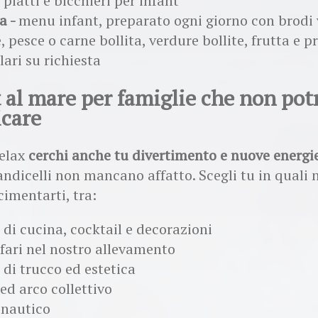
 piatti e bicchieri per infant
a -
menu infant, preparato ogni giorno con brodi 
, pesce o carne bollita, verdure bollite, frutta e 
lari su richiesta
t al mare per famiglie che non pot
care
relax
cerchi anche tu divertimento e nuove energi
randicelli non mancano affatto. Scegli tu in quali
cimentarti, tra:
 di cucina, cocktail e decorazioni
fari nel nostro allevamento
 di trucco ed estetica
ed arco collettivo
 nautico