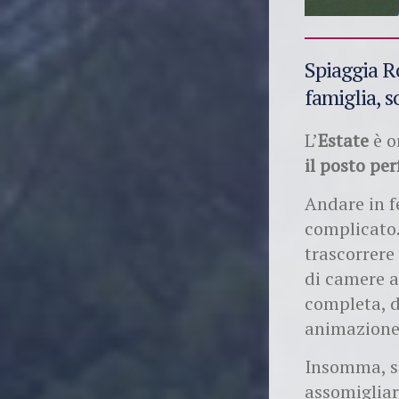
Spiaggia Ro
famiglia, s
L’
Estate
è o
il posto per
Andare in f
complicato.
trascorrere 
di camere a
completa, d
animazione
Insomma, s
assomigliar