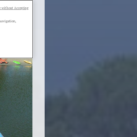
 without Accepting
navigation,