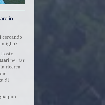
are in
ai cercando
famiglia?
uttosto
ssari
per far
la ricerca
ione
za di
glia
può