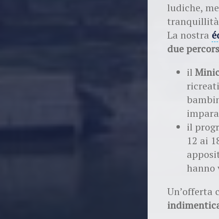
ludiche, me
tranquillità
La nostra
é
due percors
il
Minic
ricreat
bambini
impara
il pro
12 ai 1
apposit
hanno v
Un’offerta 
indimentic