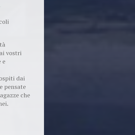
a
coli
ità
ai vostri
 e
ospiti dai
ve pensate
ragazze che
nei.