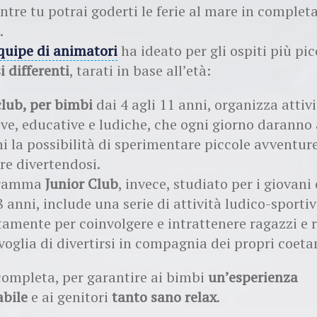
ntre tu potrai goderti le ferie al mare in complet
.
quipe di animatori
ha ideato per gli ospiti più pic
i differenti
, tarati in base all’età:
lub, per bimbi
dai 4 agli 11 anni, organizza attiv
ive, educative e ludiche, che ogni giorno daranno 
 la possibilità di sperimentare piccole avventure
re divertendosi.
gramma
Junior Club
, invece, studiato per i giovani 
8 anni, include una serie di attività ludico-sporti
amente per coinvolgere e intrattenere ragazzi e 
oglia di divertirsi in compagnia dei propri coeta
completa, per garantire ai bimbi
un’esperienza
abile
e ai genitori
tanto sano relax
.