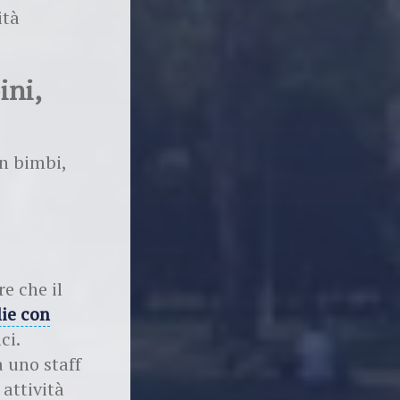
ità
ini,
on bimbi,
e che il
lie con
ci.
a uno staff
 attività