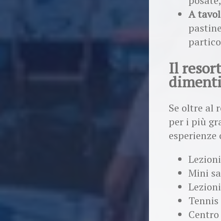
posate,
A tavol
pastine
partico
Il resor
dimenti
Se oltre al 
per i più g
esperienze 
Lezioni
Mini sa
Lezioni
Tennis 
Centro