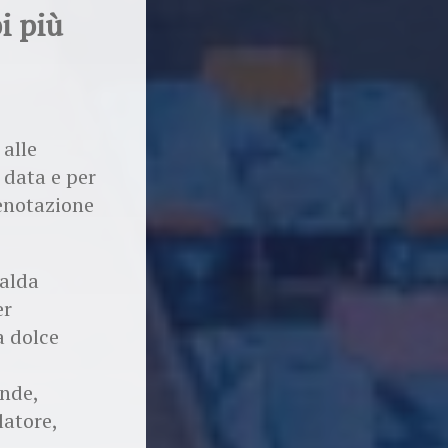
i più
alle
a data e per
renotazione
calda
er
a dolce
onde,
latore,