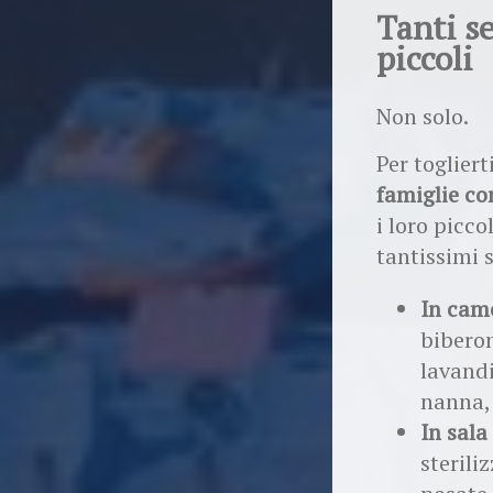
Tanti s
piccoli
Non solo.
Per toglier
famiglie co
i loro picc
tantissimi s
In cam
biberon
lavandi
nanna,
In sala
sterili