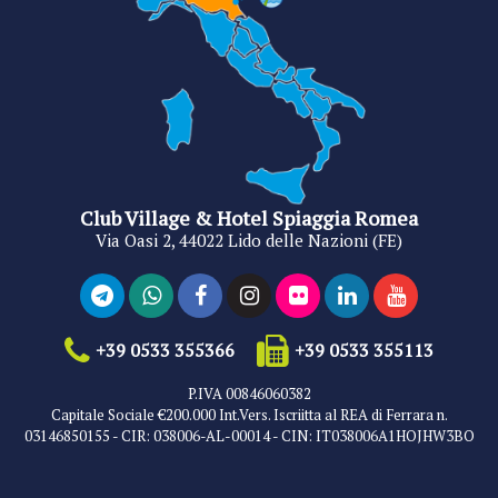
Club Village & Hotel Spiaggia Romea
Via Oasi 2, 44022 Lido delle Nazioni (FE)
+39 0533 355366
+39 0533 355113
P.IVA 00846060382
Capitale Sociale €200.000 Int.Vers. Iscriitta al REA di Ferrara n.
03146850155 - CIR: 038006-AL-00014 - CIN: IT038006A1HOJHW3BO