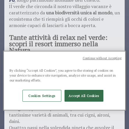
Il verde che circonda il nostro villaggio vacanze è
caratterizzato da
una biodiversità unica al mondo
, un
ecosistema che ti riempirà gli occhi di colori e
armonie capaci di lasciarti a bocca aperta.
Tante attività di relax nel verde:
scopri il resort immerso nella
Natura
Continue without Accepting
Sono tantissime le attività che proponiamo per le
tue
vacanze relax nella natura
, ognuna pensata per
By clicking “Accept All Cookies”, you agree to the storing of cookies on
essere
adatta a tutti
: bambini, adulti e famiglie con
your device to enhance site navigation, analyze site usage, and assist in
cani al seguito.
our marketing efforts.
Un esempio?
Cookies Settings
Accept All Cookies
Grazie al nostro
servizio di mini safari nella natura
con guida
, potrai esplorare il parco e osservare
tantissime varietà di animali, tra cui cigni, aironi,
daini.
Quattro passi nella splendida pineta che avvolge il