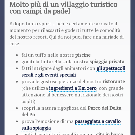
Molto più di un villaggio turistico
con campi da padel
E dopo tanto sport… beh è certamente arrivato il
momento per rilassarti e goderti tutte le comodità
del nostro resort. Qui da noi puoi fare una miriade di
cose:
fai un tuffo nelle nostre
piscine
goditi la tintarella sulla nostra
spiaggia privata
fatti intrigare dagli animatori con
gli spettacoli
serali e gli eventi speciali
prova le gustose pietanze del nostro
ristorante
(che utilizza
ingredienti a Km zero
, con grande
attenzione al benessere nutrizionale dei nostri
ospiti)
scopri la natura rigogliosa del
Parco del Delta
del Po
prova l’emozione di una
passeggiata a cavallo
sulla spiaggia
senti il vento tra i capelli con una
gita in barca