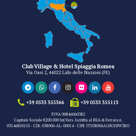
Club Village & Hotel Spiaggia Romea
Via Oasi 2, 44022 Lido delle Nazioni (FE)
+39 0533 355366
+39 0533 355113
P.IVA 00846060382
Capitale Sociale €200.000 Int.Vers. Iscriitta al REA di Ferrara n.
03146850155 - CIR: 038006-AL-00014 - CIN: IT038006A1HOJHW3BO