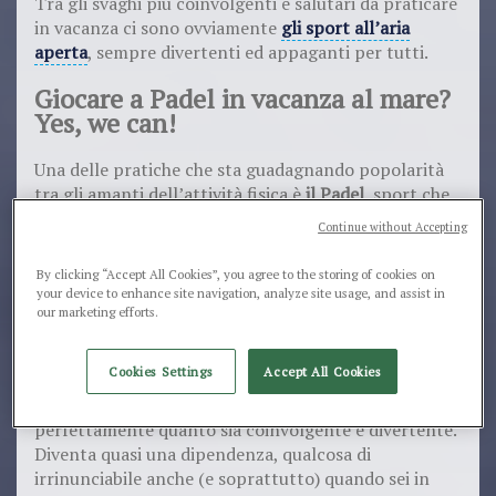
Tra gli svaghi più coinvolgenti e salutari da praticare
in vacanza ci sono ovviamente
gli sport all’aria
aperta
, sempre divertenti ed appaganti per tutti.
Giocare a Padel in vacanza al mare?
Yes, we can!
Una delle pratiche che sta guadagnando popolarità
tra gli amanti dell’attività fisica è
il Padel
, sport che
combina elementi del tennis e dello squash ed è
Continue without Accepting
giocato su un campo rettangolare circondato da
pareti di vetro e recinti in metallo. Il padel è un gioco
By clicking “Accept All Cookies”, you agree to the storing of cookies on
divertente e adatto a tutti i livelli di abilità, in cui
your device to enhance site navigation, analyze site usage, and assist in
l’obiettivo è uno e semplice: colpire la palla oltre la
our marketing efforts.
rete, in modo che l'avversario non riesca a
rimandarla indietro.
Cookies Settings
Accept All Cookies
Se sei già un habitué di questo sport, sai
perfettamente quanto sia coinvolgente e divertente.
Diventa quasi una dipendenza, qualcosa di
irrinunciabile anche (e soprattutto) quando sei in