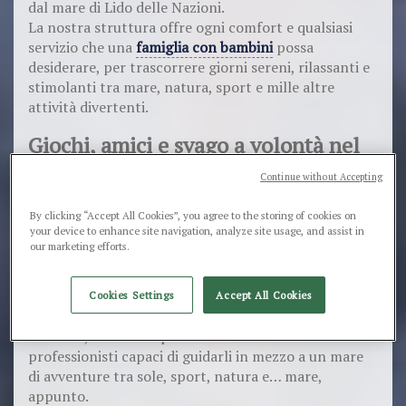
dal mare di Lido delle Nazioni.
La nostra struttura offre ogni comfort e qualsiasi
servizio che una
famiglia con bambini
possa
desiderare, per trascorrere giorni sereni, rilassanti e
stimolanti tra mare, natura, sport e mille altre
attività divertenti.
Giochi, amici e svago a volontà nel
resort e family hotel per bambini
Continue without Accepting
Ricordi quella sensazione incredibile di
gioia e
By clicking “Accept All Cookies”, you agree to the storing of cookies on
spensieratezza
che provavi quando andavi al mare da
your device to enhance site navigation, analyze site usage, and assist in
bambino? Il nostro staff è qui per donare ai tuoi figli
our marketing efforts.
quelle stesse indimenticabili emozioni.
Nel nostro resort abbiamo quello che serve ai tuoi
Cookies Settings
Accept All Cookies
bambini per divertirsi e socializzare con i loro
coetanei, sotto la supervisione dei nostri animatori
professionisti capaci di guidarli in mezzo a un mare
di avventure tra sole, sport, natura e… mare,
appunto.