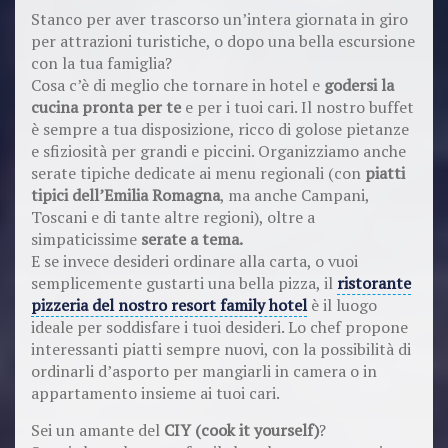
Stanco per aver trascorso un’intera giornata in giro
per attrazioni turistiche, o dopo una bella escursione
con la tua famiglia?
Cosa c’è di meglio che tornare in hotel e
godersi la
cucina pronta per te
e per i tuoi cari. Il nostro buffet
è sempre a tua disposizione, ricco di golose pietanze
e sfiziosità per grandi e piccini. Organizziamo anche
serate tipiche dedicate ai menu regionali (con
piatti
tipici dell’Emilia Romagna
, ma anche Campani,
Toscani e di tante altre regioni), oltre a
simpaticissime
serate a tema.
E se invece desideri ordinare alla carta, o vuoi
semplicemente gustarti una bella pizza, il
ristorante
pizzeria del nostro resort family hotel
è il luogo
ideale per soddisfare i tuoi desideri. Lo chef propone
interessanti piatti sempre nuovi, con la possibilità di
ordinarli d’asporto per mangiarli in camera o in
appartamento insieme ai tuoi cari.
Sei un amante del
CIY (cook it yourself)
?