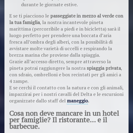
durante le giornate estive.
E se ti piacciono le
passeggiate in mezzo al verde con
la tua famiglia
, la nostra incantevole pineta
marittima (percorribile a piedi e in bicicletta) sarà il
luogo perfetto per prendere una boccata d’aria
fresca all’ombra degli alberi, con la possibilità di
avvistare molte varietà di uccelli e respirando la
brezza marina che proviene dalla spiaggia.
Grazie all’accesso diretto, sempre attraverso la
pineta potrai raggiungere la nostra
spiaggia privata
,
con sdraio, ombrelloni e box recintati per gli amici a
4 zampe.
E se cerchi il contatto con la natura e con gli animali,
impazzirai per i nostri cavalli del Delta e le escursioni
organizzate dallo staff del
maneggio
.
Cosa non deve mancare in un hotel
per famiglie? Il ristorante… e il
barbecue.