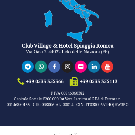
Club Village & Hotel Spiaggia Romea
Via Oasi 2, 44022 Lido delle Nazioni (FE)
+39 0533 355366
+39 0533 355113
P.IVA 00846060382
Capitale Sociale €200.000 Int.Vers. Iscriitta al REA di Ferrara n.
03146850155 - CIR: 038006-AL-00014 - CIN: IT038006A1HOJHW3BO