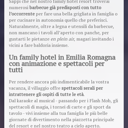
Sappi che nel nostro family hotel resort troverai
numerosi
barbecue già predisposti con tutto
l’occorrente
per fare una bella grigliata in famiglia o
per cucinare in autonomia quello che preferisci.
Naturalmente, oltre a legna e utensili da barbecue,
non mancano i tavoli all’aperto con panche, per
gustarti le pietanze
en plein air
, magari invitando i
vicini a fare baldoria insieme.
Un family hotel in Emilia Romagna
con animazione e spettacoli per
tutti
Per rendere ancora più indimenticabile la vostra
vacanza, il villaggio offre
spettacoli serali per
intrattenere gli ospiti di tutte le età
.
Dal karaoke al musical - passando per i Flash Mob, gli
spettacoli di magia, i tornei di carte e gli sport da
tavolo - vivi insieme alla tua famiglia le più belle
giornate di divertimento nella piazzetta principale
del resort e nel nostro teatro a cielo aperto.