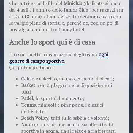
Che entrino nelle fila del
Miniclub
(dedicato ai bimbi
dai 4 agli 11 anni) o dello
Junior Club
(per ragazzi tra
i 12 e i 18 anni), i tuoi ragazzi torneranno a casa con
le valigie piene di sorrisi e, perché no, con un po’ di
nostalgia per il nostro family hotel.
Anche lo sport qui è di casa
Il resort mette a disposizione degli ospiti
ogni
genere di campo sportivo
.
Qui potrai praticare:
Calcio e calcetto
, in uno dei campi dedicati;
Basket
, con 3 playground a disposizione di
tutti;
Padel
, lo sport del momento;
Tennis
, minigolf e ping pong, i classici
dell’Estate;
Beach Volley
, tuffi sulla sabbia a volontà;
Nuoto
, con 3 piscine adatte sia alle attività
sportive in acqua, sia al relax e a rinfrescarsi