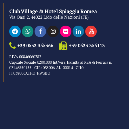
Club Village & Hotel Spiaggia Romea
Via Oasi 2, 44022 Lido delle Nazioni (FE)
+39 0533 355366
+39 0533 355113
P.IVA 00846060382
Capitale Sociale €200.000 Int.Vers. Iscriitta al REA di Ferrara n.
03146850155 - CIR: 038006-AL-00014 - CIN:
IT038006A1HOJHW3BO