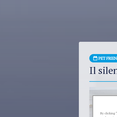
PET FRIE
Il sil
By clicking 