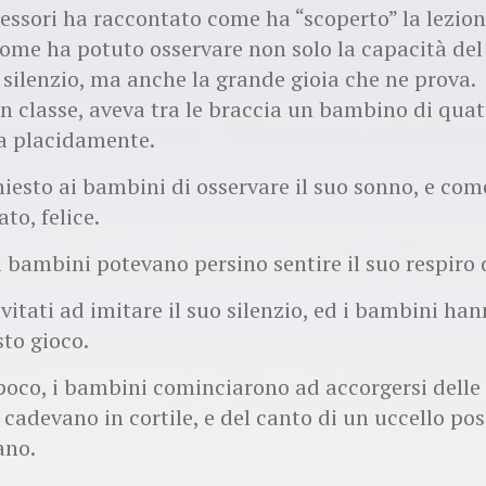
ssori ha raccontato come ha “scoperto” la lezion
 come ha potuto osservare non solo la capacità d
 silenzio, ma anche la grande gioia che ne prova.
in classe, aveva tra le braccia un bambino di quat
a placidamente.
hiesto ai bambini di osservare il suo sonno, e com
ato, felice.
 bambini potevano persino sentire il suo respiro 
nvitati ad imitare il suo silenzio, ed i bambini ha
sto gioco.
poco, i bambini cominciarono ad accorgersi delle
 cadevano in cortile, e del canto di un uccello po
ano.