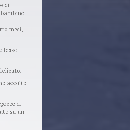
e di
el bambino
tro mesi,
e fosse
delicato.
nno accolto
 gocce di
sato su un