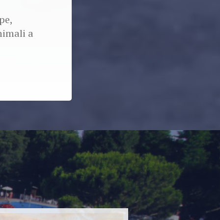
pe,
nimali a