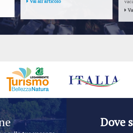
Va
ine
Dove 