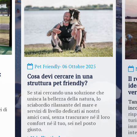
Pet Friendly
- 06 Ottobre 2025
:
Cosa devi cercare in una
Il 
struttura pet friendly?
ide
ve
Se stai cercando una soluzione che
unisca la bellezza della natura, lo
Tant
sciabordio rilassante del mare e
inc
servizi di livello dedicati ai nostri
i di
risp
amici cani, senza trascurare né il loro
turi
comfort né il tuo, sei nel posto
imm
giusto.
inte
vac
Vai all'articolo