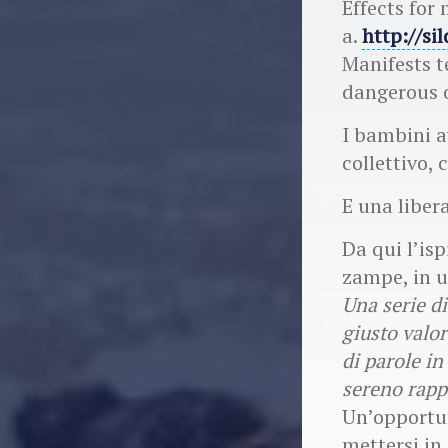
Effects for
a.
http://si
Manifests t
dangerous o
I bambini a
collettivo, 
E una liber
Da qui l’isp
zampe, in u
Una serie di
giusto valor
di parole i
sereno rapp
Un’opportuni
mettersi in