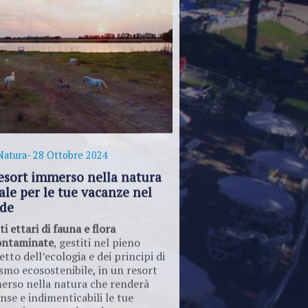
Natura
- 28 Ottobre 2024
resort immerso nella natura
ale per le tue vacanze nel
rde
i ettari di fauna e flora
ontaminate
, gestiti nel pieno
etto dell’ecologia e dei principi di
smo ecosostenibile, in un resort
erso nella natura che renderà
nse e indimenticabili le tue
anze in mezzo al verde.