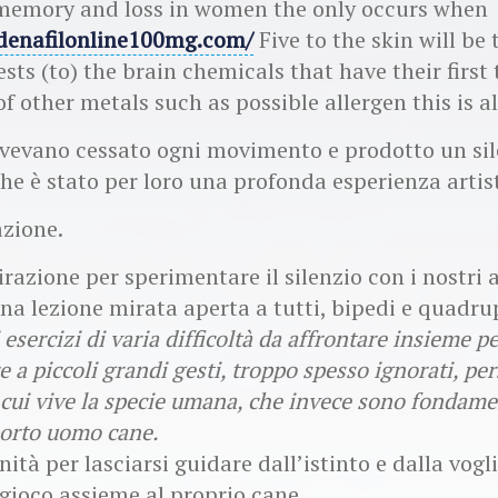
 memory and loss in women the only occurs when
ldenafilonline100mg.com/
Five to the skin will be 
ests (to) the brain chemicals that have their first
f other metals such as possible allergen this is al
vevano cessato ogni movimento e prodotto un sil
che è stato per loro una profonda esperienza artis
azione.
irazione per sperimentare il silenzio con i nostri 
na lezione mirata aperta a tutti, bipedi e quadru
 esercizi di varia difficoltà da affrontare insieme pe
e a piccoli grandi gesti, troppo spesso ignorati, pe
n cui vive la specie umana, che invece sono fondame
orto uomo cane.
tà per lasciarsi guidare dall’istinto e dalla vogli
 gioco assieme al proprio cane.