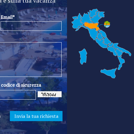
a e sulla tua vacanza
Email*
l codice di sicurezza
a