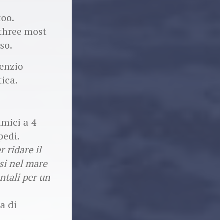
too.
 three most
so.
enzio
tica.
amici a 4
pedi.
r ridare il
rsi nel mare
ntali per un
a di