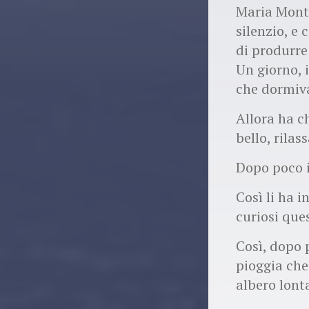
Maria Monte
silenzio, e
di produrre
Un giorno, 
che dormiv
Allora ha c
bello, rilass
Dopo poco i
Così li ha i
curiosi que
Così, dopo 
pioggia che
albero lont