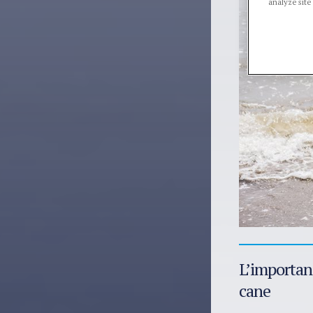
analyze site
L’importan
cane