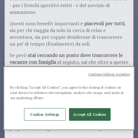
- per i freschi aperitivi estivi - e del servizio di
animazione.
Questi sono benefit importanti e
piacevoli per tutti
,
sia per chi viaggia da solo in cerca di relax e
avventura, sia per coppie desiderose di trascorrere
un po’ di tempo (finalmente) da soli.
Se però
stai cercando un posto dove trascorrere le
vacanze con famiglia
al seguito, sai che oltre a queste
comuni necessità ne avrai altre aggiuntive e ben
Continue without Accepting
specifiche, legate a servizi che
solo i villaggi turistici
per famiglie possono offrirti
.
By clicking “Accept All Cookies”, you agree to the storing of cookies on
Cosa devono offrire i migliori
your device to enhance site navigation, analyze site usage, and assist in
our marketing efforts.
villaggi turistici per famiglie
Per te e per tutte le persone che cercano una
Cookies Settings
Accept All Cookies
vacanza all’insegna del relax
e in compagnia dei
propri cari, le esigenze cambiano. E non poco.