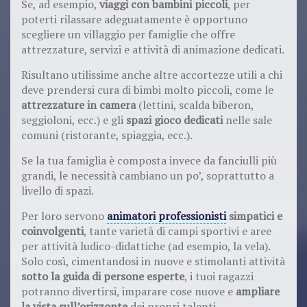
Se, ad esempio,
viaggi con bambini piccoli
, per
poterti rilassare adeguatamente è opportuno
scegliere un villaggio per famiglie che offre
attrezzature, servizi e attività di animazione dedicati.
Risultano utilissime anche altre accortezze utili a chi
deve prendersi cura di bimbi molto piccoli, come le
attrezzature in camera
(lettini, scalda biberon,
seggioloni, ecc.) e gli
spazi gioco dedicati
nelle sale
comuni (ristorante, spiaggia, ecc.).
Se la tua famiglia è composta invece da fanciulli più
grandi, le necessità cambiano un po’, soprattutto a
livello di spazi.
Per loro servono
animatori professionisti
simpatici e
coinvolgenti
, tante varietà di campi sportivi e aree
per attività ludico-didattiche (ad esempio, la vela).
Solo così, cimentandosi in nuove e stimolanti attività
sotto la guida di persone esperte
, i tuoi ragazzi
potranno divertirsi, imparare cose nuove e
ampliare
la vista sull’orizzonte
dei propri talenti.