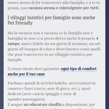
essere sicuro di far trascorrere alla famiglia, e a te in
primis, una
vacanza serena e coinvolgente per tutti
.
I villaggi turistici per famiglie sono anche
Pet Friendly
Ma la vacanza non è vacanza (e la famiglia non è
famiglia) se non ci si porta dietro anche il proprio
4
zampe
, amico fedele sia nei giorni di tensione, sia nei
giorni all’insegna di relax e divertimento come quelli
che puoi trascorrere in un villaggio turistico per
famiglie.
Il resort ideale deve garantire
ogni tipo di comfort
anche per il tuo cane
.
Parliamo quindi di attività ludiche, attrezzature in
camera e fuori (cucce, aree di gioco, ecc.), spazi
dedicati (aree cani in spiaggia e zone di
sgambo/passeggiata).
E magari
un educatore cinofilo
a disposizione, per