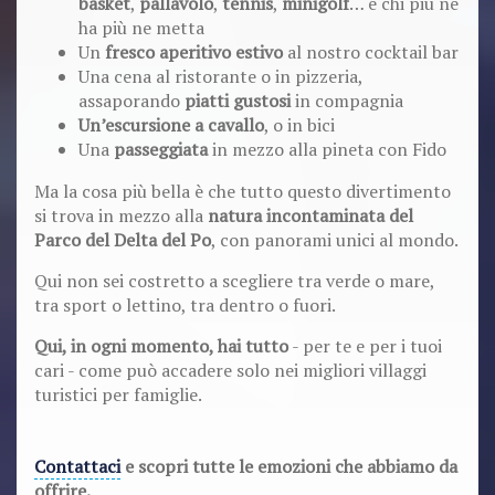
basket
,
pallavolo
,
tennis
,
minigolf
… e chi più ne
ha più ne metta
Un
fresco aperitivo estivo
al nostro cocktail bar
Una cena al ristorante o in pizzeria,
assaporando
piatti gustosi
in compagnia
Un’escursione a cavallo
, o in bici
Una
passeggiata
in mezzo alla pineta con Fido
Ma la cosa più bella è che tutto questo divertimento
si trova in mezzo alla
natura incontaminata del
Parco del Delta del Po
, con panorami unici al mondo.
Qui non sei costretto a scegliere tra verde o mare,
tra sport o lettino, tra dentro o fuori.
Qui, in ogni momento, hai tutto
- per te e per i tuoi
cari - come può accadere solo nei migliori villaggi
turistici per famiglie.
Contattaci
e scopri tutte le emozioni che abbiamo da
offrire.