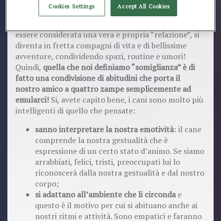
Ovviamente sappiamo che non può essere vero ma,
Cookies Settings
Accept All Cookies
allora, a cosa è dovuta questa somiglianza?
La verità è che la convivenza con il proprio cane può
essere considerata una vera e propria “relazione”, si
diventa in fretta compagni di vita e di bellissime
avventure, condividendo spazi, routine e umori!
Quindi,
quella che noi definiamo “somiglianza” è di
fatto una condivisione di abitudini che porta il
nostro amico a quattro zampe semplicemente ad
emularci!
Si, avete capito bene, i cani sono molto più
intelligenti di quello che pensate:
sanno interpretare la nostra emotività
: il cane
comprende la nostra gestualità che è
espressione di un certo stato d’animo. Se siamo
arrabbiati, felici, tristi, preoccupati lui lo
riconoscerà dalla nostra gestualità e dal nostro
corpo;
si adattano all’ambiente che li circonda
e
questo è il motivo per cui si abituano anche ai
nostri ritmi e attività. Sono empatici e faranno