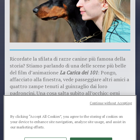
Ricordate la sfilata di razze canine più famosa della
storia? Stiamo parlando di una delle scene più belle
del film d’animazione
La Carica dei 101
: Pongo,
affacciato alla finestra, vede passeggiare altri amici a
quattro zampe tenuti al guinzaglio dai loro
padroncini. Una cosa salta subito all’occhio: ogni
cane è una piccola, simpatica, copia del suo padrone.
Continue without Accepting
Uguale portamento, simili persino nella fisionomia!
Chissà quante volte, anche noi come Pongo, abbiamo
By clicking “Accept All Cookies”, you agree to the storing of cookies on
notato una certa somiglianza tra cucciolo peloso e
your device to enhance site navigation, analyze site usage, and assist in
bipede-padrone. Il primo pensiero sarà stato
our marketing efforts.
“sembrano padre e figlio!”.