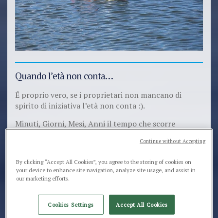
Quando l’età non conta…
É proprio vero, se i proprietari non mancano di
spirito di iniziativa l’età non conta :).
Minuti, Giorni, Mesi, Anni il tempo che scorre
inesorabile, ma che spesso basta un piccolo sorriso e
Continue without Accepting
tutte le rughe vengono spazzate via.
È proprio a questo che serve la vacanza, a creare
By clicking “Accept All Cookies”, you agree to the storing of cookies on
your device to enhance site navigation, analyze site usage, and assist in
quello spirito di aggregazione e a far si che età
our marketing efforts.
diverse si incontrino.
9,11,12 anni per un cane è già un bel pezzo di vita e
Cookies Settings
Accept All Cookies
qui si riuniscono cuccioli, grandi e più anziani si