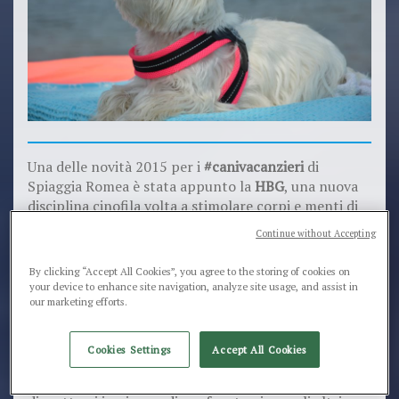
Una delle novità 2015 per i
#canivacanzieri
di
Spiaggia Romea è stata appunto la
HBG
, una nuova
disciplina cinofila volta a stimolare corpi e menti di
pelosi e non.
Continue without Accepting
Essa prevede infatti l’uso del corpo umano come
vera e propria palestra per i cani, che si devono
By clicking “Accept All Cookies”, you agree to the storing of cookies on
cimentare nel superamento di ostacoli creati dai
your device to enhance site navigation, analyze site usage, and assist in
corpi delle persone appunto.
our marketing efforts.
Cookies Settings
Accept All Cookies
Anche questa disciplina, non richiede particolari
competenze specifiche ma semplicemente la voglia