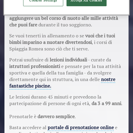
Cookies Settings
Accept All Cookies
Cosa vuol dire?
Che adesso puoi venire in vacanza da noi e
aggiungere un bel corso di nuoto alle mille attività
che puoi fare
durante il tuo soggiorno.
Se vuoi tenerti in allenamento o se
vuoi che i tuoi
bimbi imparino a nuotare divertendosi
, i corsi di
Spiaggia Romea sono ciò che ti serve.
Potrai usufruire di
lezioni individuali
- curate da
istruttori professionisti
e pensate per la tua attività
sportiva e quella della tua famiglia - da svolgere
direttamente qui in struttura, in una delle
nostre
fantastiche piscine.
Le lezioni durano 45 minuti e prevedono la
partecipazione di persone di ogni età,
da 3 a 99 anni
.
Prenotarle è
davvero semplice
.
Basta accedere al
portale di prenotazione online
e