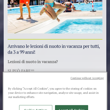
Arrivano le lezioni di nuoto in vacanza per tutti,
da 3 a 99 anni!
Lezioni di nuoto in vacanza?
SI PUÒ FARE!!!
Continue without Accepting
È una delle
grandi novità dell’Estate 2022
a Spiaggia
Romea.
By clicking “Accept All Cookies”, you agree to the storing of cookies on
your device to enhance site navigation, analyze site usage, and assist in
Abbiamo infatti aderito al circuito
swimonholiday.it
,
our marketing efforts.
il portale dedicato ai corsi di nuoto per chi soggiorna
in strutture vacanziere.