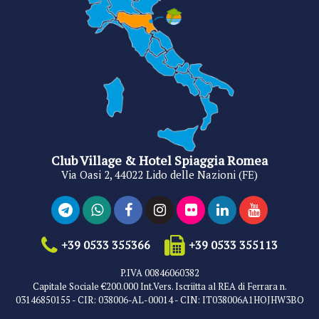
Club Village & Hotel Spiaggia Romea
Via Oasi 2, 44022 Lido delle Nazioni (FE)
+39 0533 355366
+39 0533 355113
P.IVA 00846060382
Capitale Sociale €200.000 Int.Vers. Iscriitta al REA di Ferrara n.
03146850155 - CIR: 038006-AL-00014 - CIN: IT038006A1HOJHW3BO