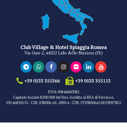
Club Village & Hotel Spiaggia Romea
Via Oasi 2, 44022 Lido delle Nazioni (FE)
+39 0533 355366
+39 0533 355113
P.IVA 00846060382
Capitale Sociale €200.000 Int.Vers. Iscriitta al REA di Ferrara n.
03146850155 - CIR: 038006-AL-00014 - CIN: IT038006A1HOJHW3BO