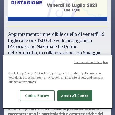
Appuntamento imperdibile quello di venerdì 16
luglio alle ore 17.00 che vede protagonista
l'Associazione Nazionale Le Donne
dell'Ortofrutta, in collaborazione con Spiaggia
Romea e Mazzoni!
Continue without Accepting
L'
Associazione Nazionale Le Donne dell'Ortofrutta
,
By clicking “Accept All Cookies”, you agree to the storing of cookies on
in collaborazione con
Spiaggia Romea
e
Mazzoni
, nel
your device to enhance site navigation, analyze site usage, and assist in
giorno
16 Luglio 2021 alle ore 17.00
ci racconterà
our marketing efforts.
come l'ortofrutta non sia soltanto sana ma anche
buona
e bella, attraverso una
degustazione di piatti
Cookies Settings
Accept All Cookies
semplici
da replicare anche a casa propria!
Saranno presenti anche
alcune produttrici che ci
racconteranno le particolarità e caratteristiche dei