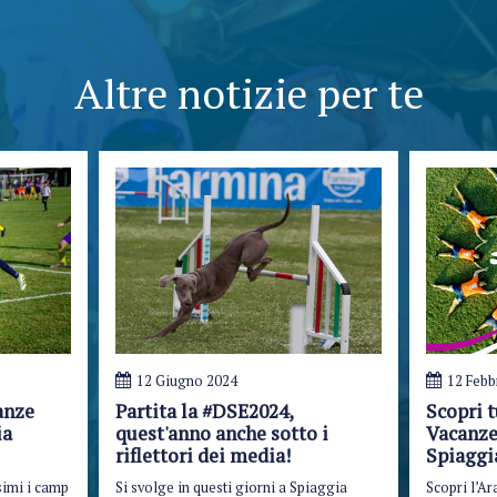
Altre notizie per te
12 Giugno 2024
12 Febb
anze
Partita la #DSE2024,
Scopri t
ia
quest'anno anche sotto i
Vacanze
riflettori dei media!
Spiagg
simi i camp
Si svolge in questi giorni a Spiaggia
Scopri l’Ar