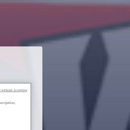
 without Accepting
navigation,