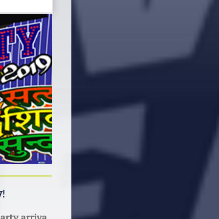
y
!
arty arriva