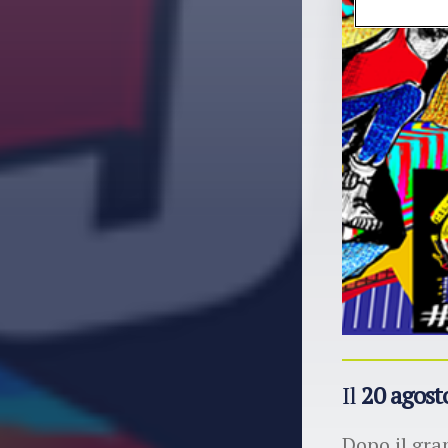
Il
20 agost
Dopo il gr