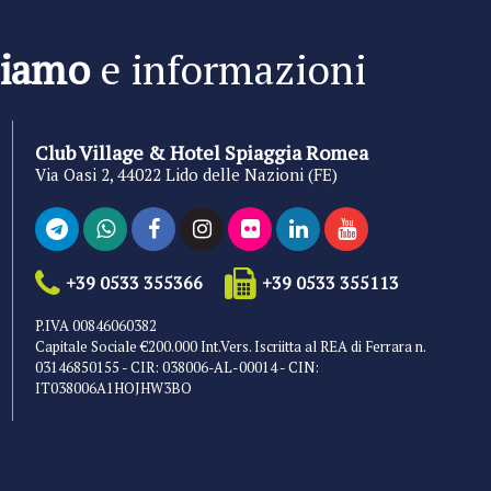
siamo
e informazioni
Club Village & Hotel Spiaggia Romea
Via Oasi 2, 44022 Lido delle Nazioni (FE)
+39 0533 355366
+39 0533 355113
P.IVA 00846060382
Capitale Sociale €200.000 Int.Vers. Iscriitta al REA di Ferrara n.
03146850155 - CIR: 038006-AL-00014 - CIN:
IT038006A1HOJHW3BO