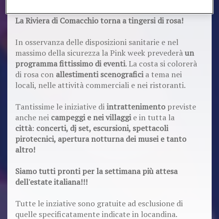
Dal
26 luglio all'1 agosto
torna la
Pink week
!
La Riviera di Comacchio torna a tingersi di rosa!
In osservanza delle disposizioni sanitarie e nel
massimo della sicurezza la Pink week prevederà
un
programma fittissimo di eventi
. La costa si colorerà
di rosa con
allestimenti scenografici
a tema nei
locali, nelle attività commerciali e nei ristoranti.
Tantissime le iniziative di
intrattenimento
previste
anche nei
campeggi e nei villaggi
e in tutta la
città
:
concerti, dj set, escursioni, spettacoli
pirotecnici, apertura notturna dei musei e tanto
altro!
Siamo tutti pronti per la settimana più attesa
dell'estate italiana!!!
Tutte le inziative sono gratuite ad esclusione di
quelle specificatamente indicate in locandina.