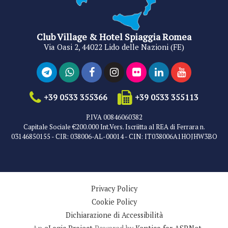
Club Village & Hotel Spiaggia Romea
Via Oasi 2, 44022 Lido delle Nazioni (FE)
+39 0533 355366
+39 0533 355113
P.IVA 00846060382
Capitale Sociale €200.000 Int.Vers. Iscriitta al REA di Ferrara n.
03146850155 - CIR: 038006-AL-00014 - CIN: IT038006A1HOJHW3BO
Privacy Policy
Cookie Policy
Dichiarazione di Accessibilità