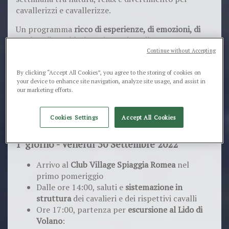
cavallerizzi e cavallerizze.
Un programma
ricco di esperienze, di emozioni, di
verde e di aneddoti storico-culturali
, perfetto per chi
desidera godersi gli incantevoli panorami e i
Continue without Accepting
fiammeggianti colori settembrini
dei nostri lidi,
trascorrendo tre giorni all’aria aperta e rompendo
By clicking “Accept All Cookies”, you agree to the storing of cookies on
your device to enhance site navigation, analyze site usage, and assist in
con la normale routine.
our marketing efforts.
Ecco cosa faremo durante la tre giorni:
Cookies Settings
Accept All Cookies
1°giorno - Venerdì 30 Settembre 2022
Arrivo al
Club Village Spiaggia Romea
nel
primo pomeriggio
Dalle ore 14:00, saluti e
sistemazione in
struttura
dei cavalieri e dei rispettivi cavalli
Ore 17:00, partenza per
escursione al Lido di
Volano
: