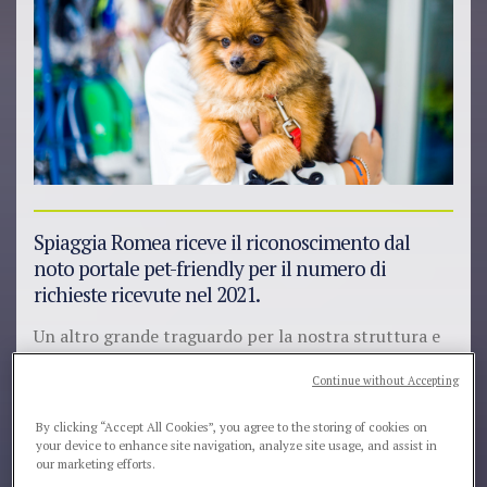
Spiaggia Romea riceve il riconoscimento dal
noto portale pet-friendly per il numero di
richieste ricevute nel 2021.
Un altro grande traguardo per la nostra struttura e
per tutto il nostro staff, amante degli animali.
Continue without Accepting
Dopo averci selezionati tra le
migliori location di
By clicking “Accept All Cookies”, you agree to the storing of cookies on
soggiorno con servizi dedicati Pet Friendly
, il noto
your device to enhance site navigation, analyze site usage, and assist in
portale pet-friendly Zampa Vacanza
, ci ha onorati
our marketing efforts.
nuovamente con un ulteriore riconoscimento.