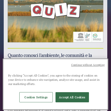
Quanto conosci l'ambiente, le comunità e la
cultura della
Riserva della Biosfera MAB UNESCO
Continue without Accepting
Delta del Po
?
Fai un quiz per scoprirlo
!
By clicking “Accept All Cookies”, you agree to the storing of cookies on
your device to enhance site navigation, analyze site usage, and assist in
Il
Parco Regionale del Delta del Po dell’Emilia-
our marketing efforts.
Romagna
, in collaborazione con i
“Sostenitori della
Biosfera Delta Po”,
ha realizzato un
quiz online
, di 12
Cookies Settings
Accept All Cookies
domande, dedicato alla
Biosfera Delta Po.
Un modo semplice e divertente per far conoscere la