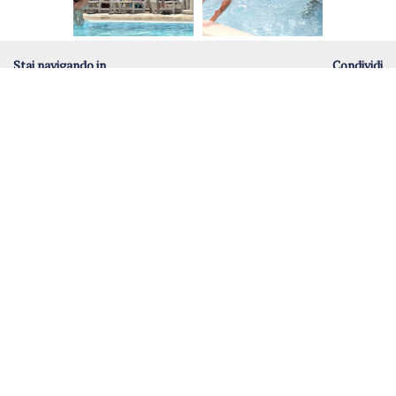
Stai navigando in
Condividi
>
La balneazione
>
Le piscine
Contattaci Online
Richiedi ulteriori informazioni sulla struttura e sulla tua
vacanza