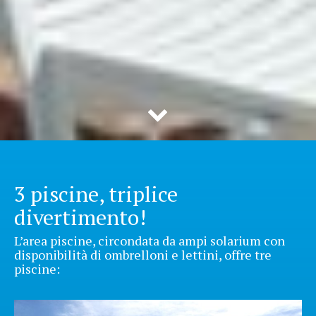
3 piscine, triplice
divertimento!
L’area piscine, circondata da ampi solarium con
disponibilità di ombrelloni e lettini, offre tre
piscine: