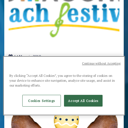
14 Maggio 2019
Comacchio Beach Festival 2019
Continue without Accepting
Il
7 e l'8 Giugno 2019
sul lungomare di Porto Garibaldi
torna
Comacchio Beach Festival
, il grande evento musicale che
By clicking “Accept All Cookies”, you agree to the storing of cookies on
vuole porre l'attenzione verso l'educazione ambientale e la
your device to enhance site navigation, analyze site usage, and assist in
valorizzazione del territorio.
our marketing efforts.
Cookies Settings
Accept All Cookies