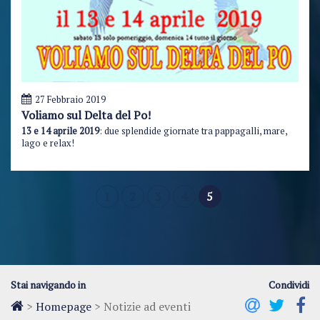
27 Febbraio 2019
Voliamo sul Delta del Po!
13 e 14 aprile 2019
: due splendide giornate tra pappagalli, mare,
lago e relax!
1
2
3
4
5
Stai navigando in
Condividi
>
Homepage
>
Notizie ad eventi