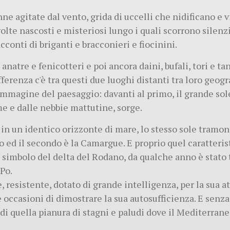
e agitate dal vento, grida di uccelli che nidificano e v
 volte nascosti e misteriosi lungo i quali scorrono silen
cconti di briganti e bracconieri e fiocinini.
 anatre e fenicotteri e poi ancora daini, bufali, tori e tan
fferenza c'è tra questi due luoghi distanti tra loro geo
'immagine del paesaggio: davanti al primo, il grande sole
me e dalle nebbie mattutine, sorge.
in un identico orizzonte di mare, lo stesso sole tramont
Po ed il secondo è la Camargue. E proprio quel caratteri
simbolo del delta del Rodano, da qualche anno è stato 
 Po.
e, resistente, dotato di grande intelligenza, per la sua a
 occasioni di dimostrare la sua autosufficienza. E senza
 di quella pianura di stagni e paludi dove il Mediterrane