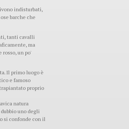
ivono indisturbati,
ziose barche che
ti, tanti cavalli
graficamente, ma
 rosso, un po'
a. Il primo luogo è
stico e famoso
trapiantato proprio
tavica natura
 dubbio uno degli
o si confonde con il