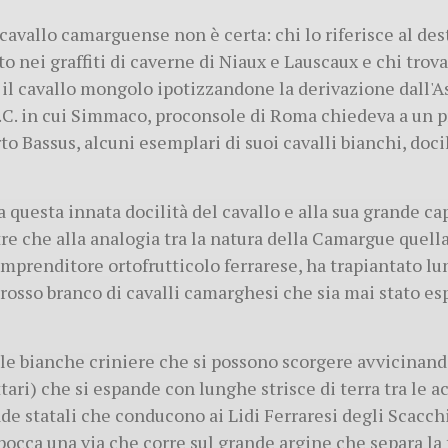
avallo camarguense non è certa: chi lo riferisce al des
 nei graffiti di caverne di Niaux e Lauscaux e chi trova 
il cavallo mongolo ipotizzandone la derivazione dall'As
d.C. in cui Simmaco, proconsole di Roma chiedeva a un p
o Bassus, alcuni esemplari di suoi cavalli bianchi, docil
a questa innata docilità del cavallo e alla sua grande ca
e che alla analogia tra la natura della Camargue quella
prenditore ortofrutticolo ferrarese, ha trapiantato lung
grosso branco di cavalli camarghesi che sia mai stato es
 le bianche criniere che si possono scorgere avvicinand
ttari) che si espande con lunghe strisce di terra tra le a
de statali che conducono ai Lidi Ferraresi degli Scacch
bocca una via che corre sul grande argine che separa la 