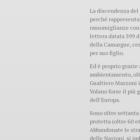
La discendenza del c
perché rappresentato
rassomiglianze con 
lettera datata 399 
della Camargue, cert
per suo figlio.
Ed è proprio grazie 
ambientamento, oltr
Gualtiero Mazzoni im
Volano forse il più 
dell'Europa.
Sono oltre settanta
protetta (oltre 60 e
Abbandonate le stra
delle Nazioni, si im