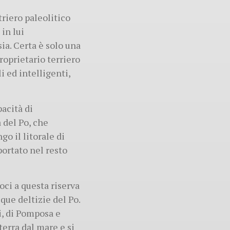
triero paleolitico
in lui
ia. Certa è solo una
roprietario terriero
i ed intelligenti,
pacità di
 del Po, che
o il litorale di
portato nel resto
oci a questa riserva
cque deltizie del Po.
i, di Pomposa e
terra dal mare e si