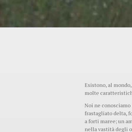
Esistono, al mondo,
molte caratteristic
Noi ne conosciamo d
frastagliato delta,
a forti maree; un am
nella vastità degli o