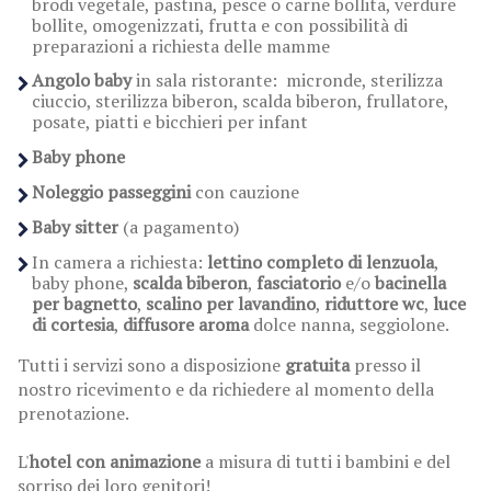
brodi vegetale, pastina, pesce o carne bollita, verdure
bollite, omogenizzati, frutta e con possibilità di
preparazioni a richiesta delle mamme
Angolo baby
in sala ristorante: micronde, sterilizza
ciuccio, sterilizza biberon, scalda biberon, frullatore,
posate, piatti e bicchieri per infant
Baby phone
Noleggio passeggini
con cauzione
Baby sitter
(a pagamento)
In camera a richiesta:
lettino completo di lenzuola
,
baby phone,
scalda biberon
,
fasciatorio
e/o
bacinella
per bagnetto
,
scalino per lavandino
,
riduttore wc
,
luce
di cortesia
,
diffusore aroma
dolce nanna, seggiolone.
Tutti i servizi sono a disposizione
gratuita
presso il
nostro ricevimento e da richiedere al momento della
prenotazione.
L'
hotel con animazione
a misura di tutti i bambini e del
sorriso dei loro genitori!