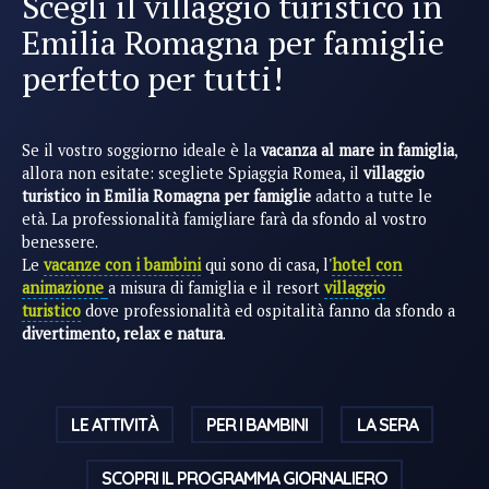
Scegli il villaggio turistico in
Emilia Romagna per famiglie
perfetto per tutti!
Se il vostro soggiorno ideale è la
vacanza al mare in famiglia
,
allora non esitate: scegliete Spiaggia Romea, il
villaggio
turistico in Emilia Romagna per famiglie
adatto a tutte le
età. La professionalità famigliare farà da sfondo al vostro
benessere.
Le
vacanze con i bambini
qui sono di casa, l'
hotel con
animazione
a misura di famiglia e il resort
villaggio
turistico
dove professionalità ed ospitalità fanno da sfondo a
divertimento, relax e natura
.
LE ATTIVITÀ
PER I BAMBINI
LA SERA
SCOPRI IL PROGRAMMA GIORNALIERO