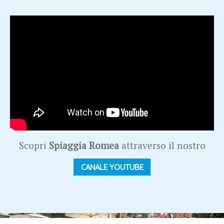
Spiaggia Romea è il resort immerso nel verde del Delta del
Po, un posto magico dove stare all'aria aperta e rilassare gli
occhi con i colori della natura. Cavalli, trekking e attività
all'aria aperta ti aspettano nel villaggio vacanze per famiglie
che si affaccia sul mare dei lidi ferraresi. Affidaci le tue
vacanze, ti regaleremo serenità e sorrisi da portare sempre
con te!
Scopri
Spiaggia Romea
attraverso il nostro
CANALE YOUTUBE